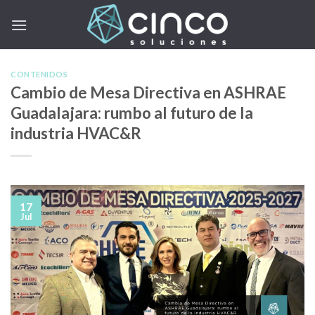
Skip
to
content
CONTENIDOS
Cambio de Mesa Directiva en ASHRAE
Guadalajara: rumbo al futuro de la
industria HVAC&R
17
Jul